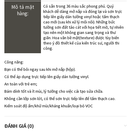
Mô tả mặt
Có sẵn trong 36 màu sắc phong phú. Quý
khách dễ dàng mở nắp và đóng lại và sơn trực
hàng:
tiếp lên giấy dán tường vinyl hoặc tấm thạch
cao mới (sau khi xử lý mối nối). Những bức
tường sơn đất tảo cát với họa tiết mờ, tự nhiên
tạo nên một không gian sang trọng và thư
giãn. Hoa văn bề mặt(texture) được tùy biến
theo ý đồ thiết kế của kiến trúc sư, người thi
công.
Công năng:
Bạn có thể bôi ngay sau khi mở nắp (hộp).
Có thể áp dụng trực tiếp lên giấy dán tường vinyl.
An toàn với trẻ em;
Bám dính tốt và ít mùi, lý tưởng cho việc cải tạo sửa chữa.
Không cần lớp sơn lót, có thể sơn trực tiếp lên đế tấm thạch cao.
Kiểm soát độ ẩm/khử mùi/kháng khuẩn/loại bỏ VOC
ĐÁNH GIÁ (0)