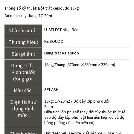
Thông số kỹ thuật: Bột trát keisoudo 18kg
Diện tích xây dựng: 17-20㎡
Nhà sản xuất:
U-SELECT Nhật Bản
Thương hiệu:
KEISOUDO
Sản phẩm:
Dạng trát Keisoudo
Dung tích -
18kg/Thùng (370mm×330mm×330mm)
Kích thước
đóng gói:
Màu sắc:
SPLASH
Diện tích sử
18kg: 17-20m2 / Độ dày lớp phủ dưới
2mm
dụng định
Diện tích lớp phủ sẽ thay đổi tùy thuộc thực tế
mức:
vào độ dày lớp phủ, vật liệu nền hiện có và độ
bằng phẳng của nền hiện có)
Thành phần:
Đất diatomit, zeolite, đất sét, cellulose, v.v.