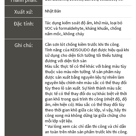
Xuất xứ:
Nhật Bản
Đặc tính:
Tác dụng kiểm soát độ ẩm, khử mùi, loại bỏ
VOC và formaldehyte, kháng khuẩn, chống
nấm mốc, không cháy
Ghi chú:
Cần sơn lót chống kiềm trước khi thi công.
Tính năng của KEISOUDO đạt được hiệu quả khi
sử dụng cho diện tích tường tối thiểu tương
đương với diện tích sàn
Màu sắc thực tế có thể khác với bảng màu tùy
thuộc vào màu nền tường. Vì sản phẩm này
được sản xuất bằng nguyên liệu tự nhiên làm
nguyên liệu chính nên màu sắc có thể thay đổi
tùy theo lô sản xuất. Sự hình thành màu sắc
thực tế có thể thay đổi do sự khác biệt về thời
gian khô trong quá trình thi công (nhiệt độ, độ
ẩm, nền hiện có). Màu sắc có thể thay đổi tùy
theo thời gian khô giữa các lớp, vì vậy, hãy thi
công xong mà không dừng lại giữa chừng cho
mỗi lớp vật liệu.
* Vui lòng xem các chỉ dẫn thi công và chỉ dẫn
an toàn trên nhãn sản phẩm trước khi thi công.