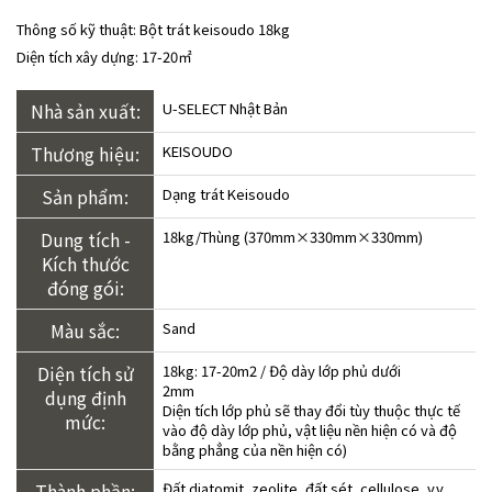
Thông số kỹ thuật: Bột trát keisoudo 18kg
Diện tích xây dựng: 17-20㎡
Nhà sản xuất:
U-SELECT Nhật Bản
Thương hiệu:
KEISOUDO
Sản phẩm:
Dạng trát Keisoudo
Dung tích -
18kg/Thùng (370mm×330mm×330mm)
Kích thước
đóng gói:
Màu sắc:
Sand
Diện tích sử
18kg: 17-20m2 / Độ dày lớp phủ dưới
2mm
dụng định
Diện tích lớp phủ sẽ thay đổi tùy thuộc thực tế
mức:
vào độ dày lớp phủ, vật liệu nền hiện có và độ
bằng phẳng của nền hiện có)
Thành phần:
Đất diatomit, zeolite, đất sét, cellulose, v.v.