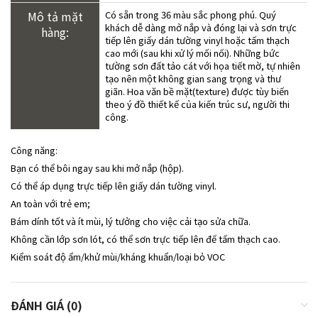
Mô tả mặt
Có sẵn trong 36 màu sắc phong phú. Quý
khách dễ dàng mở nắp và đóng lại và sơn trực
hàng:
tiếp lên giấy dán tường vinyl hoặc tấm thạch
cao mới (sau khi xử lý mối nối). Những bức
tường sơn đất tảo cát với họa tiết mờ, tự nhiên
tạo nên một không gian sang trọng và thư
giãn. Hoa văn bề mặt(texture) được tùy biến
theo ý đồ thiết kế của kiến trúc sư, người thi
công.
Công năng:
Bạn có thể bôi ngay sau khi mở nắp (hộp).
Có thể áp dụng trực tiếp lên giấy dán tường vinyl.
An toàn với trẻ em;
Bám dính tốt và ít mùi, lý tưởng cho việc cải tạo sửa chữa.
Không cần lớp sơn lót, có thể sơn trực tiếp lên đế tấm thạch cao.
Kiểm soát độ ẩm/khử mùi/kháng khuẩn/loại bỏ VOC
ĐÁNH GIÁ (0)