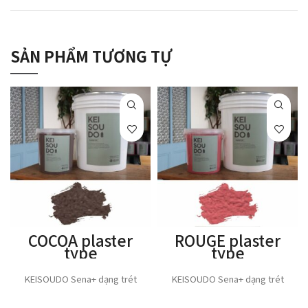
SẢN PHẨM TƯƠNG TỰ
COCOA plaster
ROUGE plaster
type
type
KEISOUDO Sena+ dạng trét
KEISOUDO Sena+ dạng trét
THÊM VÀO GIỎ HÀNG
THÊM VÀO GIỎ HÀNG