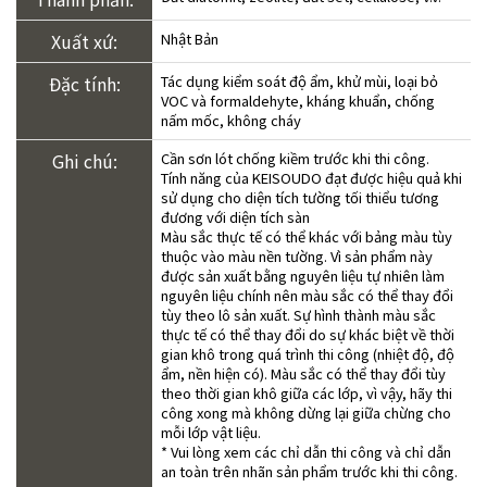
Xuất xứ:
Nhật Bản
Đặc tính:
Tác dụng kiểm soát độ ẩm, khử mùi, loại bỏ
VOC và formaldehyte, kháng khuẩn, chống
nấm mốc, không cháy
Ghi chú:
Cần sơn lót chống kiềm trước khi thi công.
Tính năng của KEISOUDO đạt được hiệu quả khi
sử dụng cho diện tích tường tối thiểu tương
đương với diện tích sàn
Màu sắc thực tế có thể khác với bảng màu tùy
thuộc vào màu nền tường. Vì sản phẩm này
được sản xuất bằng nguyên liệu tự nhiên làm
nguyên liệu chính nên màu sắc có thể thay đổi
tùy theo lô sản xuất. Sự hình thành màu sắc
thực tế có thể thay đổi do sự khác biệt về thời
gian khô trong quá trình thi công (nhiệt độ, độ
ẩm, nền hiện có). Màu sắc có thể thay đổi tùy
theo thời gian khô giữa các lớp, vì vậy, hãy thi
công xong mà không dừng lại giữa chừng cho
mỗi lớp vật liệu.
* Vui lòng xem các chỉ dẫn thi công và chỉ dẫn
an toàn trên nhãn sản phẩm trước khi thi công.