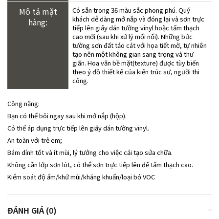
Mô tả mặt
Có sẵn trong 36 màu sắc phong phú. Quý
khách dễ dàng mở nắp và đóng lại và sơn trực
hàng:
tiếp lên giấy dán tường vinyl hoặc tấm thạch
cao mới (sau khi xử lý mối nối). Những bức
tường sơn đất tảo cát với họa tiết mờ, tự nhiên
tạo nên một không gian sang trọng và thư
giãn. Hoa văn bề mặt(texture) được tùy biến
theo ý đồ thiết kế của kiến trúc sư, người thi
công.
Công năng:
Bạn có thể bôi ngay sau khi mở nắp (hộp).
Có thể áp dụng trực tiếp lên giấy dán tường vinyl.
An toàn với trẻ em;
Bám dính tốt và ít mùi, lý tưởng cho việc cải tạo sửa chữa.
Không cần lớp sơn lót, có thể sơn trực tiếp lên đế tấm thạch cao.
Kiểm soát độ ẩm/khử mùi/kháng khuẩn/loại bỏ VOC
ĐÁNH GIÁ (0)