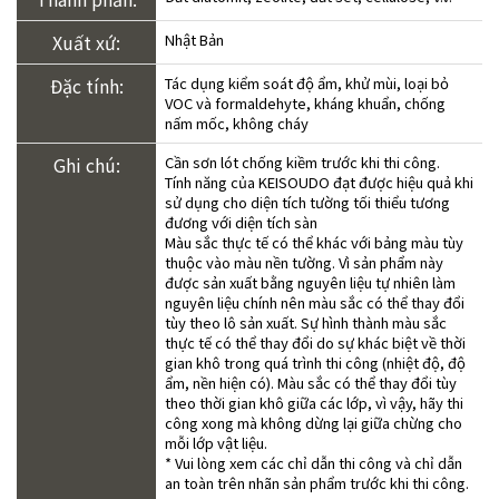
Xuất xứ:
Nhật Bản
Đặc tính:
Tác dụng kiểm soát độ ẩm, khử mùi, loại bỏ
VOC và formaldehyte, kháng khuẩn, chống
nấm mốc, không cháy
Ghi chú:
Cần sơn lót chống kiềm trước khi thi công.
Tính năng của KEISOUDO đạt được hiệu quả khi
sử dụng cho diện tích tường tối thiểu tương
đương với diện tích sàn
Màu sắc thực tế có thể khác với bảng màu tùy
thuộc vào màu nền tường. Vì sản phẩm này
được sản xuất bằng nguyên liệu tự nhiên làm
nguyên liệu chính nên màu sắc có thể thay đổi
tùy theo lô sản xuất. Sự hình thành màu sắc
thực tế có thể thay đổi do sự khác biệt về thời
gian khô trong quá trình thi công (nhiệt độ, độ
ẩm, nền hiện có). Màu sắc có thể thay đổi tùy
theo thời gian khô giữa các lớp, vì vậy, hãy thi
công xong mà không dừng lại giữa chừng cho
mỗi lớp vật liệu.
* Vui lòng xem các chỉ dẫn thi công và chỉ dẫn
an toàn trên nhãn sản phẩm trước khi thi công.