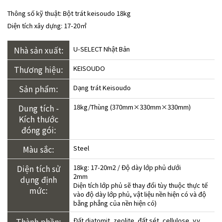
Thông số kỹ thuật: Bột trát keisoudo 18kg
Diện tích xây dựng: 17-20㎡
Nhà sản xuất:
U-SELECT Nhật Bản
Thương hiệu:
KEISOUDO
Sản phẩm:
Dạng trát Keisoudo
Dung tích -
18kg/Thùng (370mm×330mm×330mm)
Kích thước
đóng gói:
Màu sắc:
Steel
Diện tích sử
18kg: 17-20m2 / Độ dày lớp phủ dưới
2mm
dụng định
Diện tích lớp phủ sẽ thay đổi tùy thuộc thực tế
mức:
vào độ dày lớp phủ, vật liệu nền hiện có và độ
bằng phẳng của nền hiện có)
Thành phần:
Đất diatomit, zeolite, đất sét, cellulose, v.v.