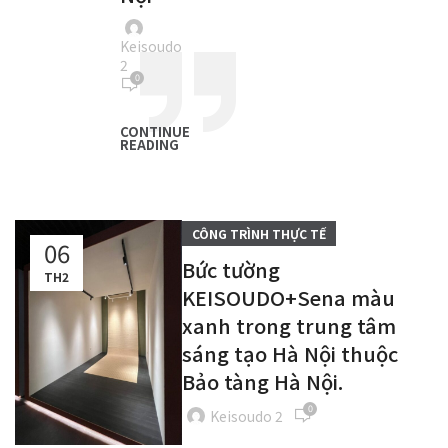
Keisoudo
2
0
CONTINUE
READING
CÔNG TRÌNH THỰC TẾ
06
Bức tường
TH2
KEISOUDO+Sena màu
xanh trong trung tâm
sáng tạo Hà Nội thuộc
Bảo tàng Hà Nội.
0
Keisoudo 2