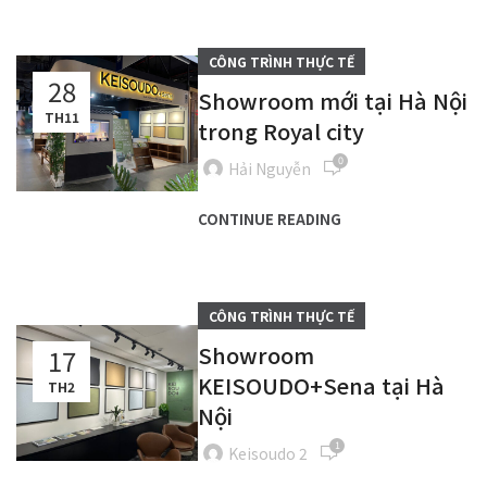
CÔNG TRÌNH THỰC TẾ
28
Showroom mới tại Hà Nội
TH11
trong Royal city
0
Hải Nguyễn
CONTINUE READING
CÔNG TRÌNH THỰC TẾ
Showroom
17
KEISOUDO+Sena tại Hà
TH2
Nội
1
Keisoudo 2