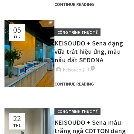
CONTINUE READING
05
CÔNG TRÌNH THỰC TẾ
TH2
KEISOUDO + Sena dạng
vữa trát hiệu ứng, màu
nâu đất SEDONA
0
Keisoudo 2
CONTINUE READING
CÔNG TRÌNH THỰC TẾ
22
KEISOUDO + Sena màu
TH1
trắng ngà COTTON dạng