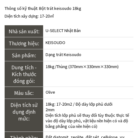
Thông số kỹ thuật: Bột trát keisoudo 18kg
Diện tích xây dựng: 17-20㎡
Nhà sản xuất:
U-SELECT Nhật Bản
Thương hiệu:
KEISOUDO
Sản phẩm:
Dạng trát Keisoudo
Dung tích -
18kg/Thùng (370mm×330mm×330mm)
Kích thước
đóng gói:
Màu sắc:
Olive
Diện tích sử
18kg: 17-20m2 / Độ dày lớp phủ dưới
2mm
dụng định
Diện tích lớp phủ sẽ thay đổi tùy thuộc thực tế
mức:
vào độ dày lớp phủ, vật liệu nền hiện có và độ
bằng phẳng của nền hiện có)
Thành phần:
Đất diatomit, zeolite, đất sét, cellulose, v.v.