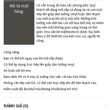
Mô tả mặt
Có sẵn trong 36 màu sắc phong phú. Quý
khách dễ dàng mở nắp và đóng lại và sơn trực
hàng:
tiếp lên giấy dán tường vinyl hoặc tấm thạch
cao mới (sau khi xử lý mối nối). Những bức
tường sơn đất tảo cát với họa tiết mờ, tự nhiên
tạo nên một không gian sang trọng và thư
giãn. Hoa văn bề mặt(texture) được tùy biến
theo ý đồ thiết kế của kiến trúc sư, người thi
công.
Công năng:
Bạn có thể bôi ngay sau khi mở nắp (hộp).
Có thể áp dụng trực tiếp lên giấy dán tường vinyl.
An toàn với trẻ em;
Bám dính tốt và ít mùi, lý tưởng cho việc cải tạo sửa chữa.
Không cần lớp sơn lót, có thể sơn trực tiếp lên đế tấm thạch cao.
Kiểm soát độ ẩm/khử mùi/kháng khuẩn/loại bỏ VOC
ĐÁNH GIÁ (0)