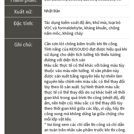
Xuất xứ:
Nhật Bản
Đặc tính:
Tác dụng kiểm soát độ ẩm, khử mùi, loại bỏ
VOC và formaldehyte, kháng khuẩn, chống
nấm mốc, không cháy
Ghi chú:
Cần sơn lót chống kiềm trước khi thi công.
Tính năng của KEISOUDO đạt được hiệu quả khi
sử dụng cho diện tích tường tối thiểu tương
đương với diện tích sàn
Màu sắc thực tế có thể khác với bảng màu tùy
thuộc vào màu nền tường. Vì sản phẩm này
được sản xuất bằng nguyên liệu tự nhiên làm
nguyên liệu chính nên màu sắc có thể thay đổi
tùy theo lô sản xuất. Sự hình thành màu sắc
thực tế có thể thay đổi do sự khác biệt về thời
gian khô trong quá trình thi công (nhiệt độ, độ
ẩm, nền hiện có). Màu sắc có thể thay đổi tùy
theo thời gian khô giữa các lớp, vì vậy, hãy thi
công xong mà không dừng lại giữa chừng cho
mỗi lớp vật liệu.
* Vui lòng xem các chỉ dẫn thi công và chỉ dẫn
an toàn trên nhãn sản phẩm trước khi thi công.