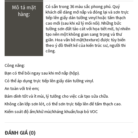
Mô tả mặt
Có sẵn trong 36 màu sắc phong phú. Quý
khách dễ dàng mở nắp và đóng lại và sơn trực
hàng:
tiếp lên giấy dán tường vinyl hoặc tấm thạch
cao mới (sau khi xử lý mối nối). Những bức
tường sơn đất tảo cát với họa tiết mờ, tự nhiên
tạo nên một không gian sang trọng và thư
giãn. Hoa văn bề mặt(texture) được tùy biến
theo ý đồ thiết kế của kiến trúc sư, người thi
công.
Công năng:
Bạn có thể bôi ngay sau khi mở nắp (hộp).
Có thể áp dụng trực tiếp lên giấy dán tường vinyl.
An toàn với trẻ em;
Bám dính tốt và ít mùi, lý tưởng cho việc cải tạo sửa chữa.
Không cần lớp sơn lót, có thể sơn trực tiếp lên đế tấm thạch cao.
Kiểm soát độ ẩm/khử mùi/kháng khuẩn/loại bỏ VOC
ĐÁNH GIÁ (0)