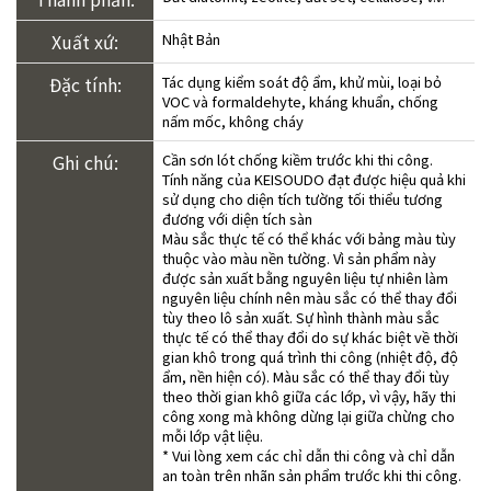
Xuất xứ:
Nhật Bản
Đặc tính:
Tác dụng kiểm soát độ ẩm, khử mùi, loại bỏ
VOC và formaldehyte, kháng khuẩn, chống
nấm mốc, không cháy
Ghi chú:
Cần sơn lót chống kiềm trước khi thi công.
Tính năng của KEISOUDO đạt được hiệu quả khi
sử dụng cho diện tích tường tối thiểu tương
đương với diện tích sàn
Màu sắc thực tế có thể khác với bảng màu tùy
thuộc vào màu nền tường. Vì sản phẩm này
được sản xuất bằng nguyên liệu tự nhiên làm
nguyên liệu chính nên màu sắc có thể thay đổi
tùy theo lô sản xuất. Sự hình thành màu sắc
thực tế có thể thay đổi do sự khác biệt về thời
gian khô trong quá trình thi công (nhiệt độ, độ
ẩm, nền hiện có). Màu sắc có thể thay đổi tùy
theo thời gian khô giữa các lớp, vì vậy, hãy thi
công xong mà không dừng lại giữa chừng cho
mỗi lớp vật liệu.
* Vui lòng xem các chỉ dẫn thi công và chỉ dẫn
an toàn trên nhãn sản phẩm trước khi thi công.