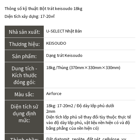
Thông số kỹ thuật: Bột trát keisoudo 18kg
Diện tích xây dựng: 17-20㎡
Nhà sản xuất:
U-SELECT Nhật Bản
Thương hiệu:
KEISOUDO
Sản phẩm:
Dạng trát Keisoudo
Dung tích -
18kg/Thùng (370mm×330mm×330mm)
Kích thước
đóng gói:
Màu sắc:
Airforce
Diện tích sử
18kg: 17-20m2 / Độ dày lớp phủ dưới
2mm
dụng định
Diện tích lớp phủ sẽ thay đổi tùy thuộc thực tế
mức:
vào độ dày lớp phủ, vật liệu nền hiện có và độ
bằng phẳng của nền hiện có)
Thành phần:
Đất diatomit, zeolite, đất sét, cellulose, v.v.