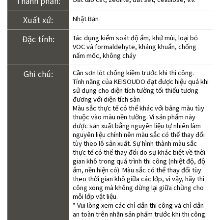
Thành phần:
Xuất xứ:
Nhật Bản
Đặc tính:
Tác dụng kiểm soát độ ẩm, khử mùi, loại bỏ
VOC và formaldehyte, kháng khuẩn, chống
nấm mốc, không cháy
Ghi chú:
Cần sơn lót chống kiềm trước khi thi công.
Tính năng của KEISOUDO đạt được hiệu quả khi
sử dụng cho diện tích tường tối thiểu tương
đương với diện tích sàn
Màu sắc thực tế có thể khác với bảng màu tùy
thuộc vào màu nền tường. Vì sản phẩm này
được sản xuất bằng nguyên liệu tự nhiên làm
nguyên liệu chính nên màu sắc có thể thay đổi
tùy theo lô sản xuất. Sự hình thành màu sắc
thực tế có thể thay đổi do sự khác biệt về thời
gian khô trong quá trình thi công (nhiệt độ, độ
ẩm, nền hiện có). Màu sắc có thể thay đổi tùy
theo thời gian khô giữa các lớp, vì vậy, hãy thi
công xong mà không dừng lại giữa chừng cho
mỗi lớp vật liệu.
* Vui lòng xem các chỉ dẫn thi công và chỉ dẫn
an toàn trên nhãn sản phẩm trước khi thi công.