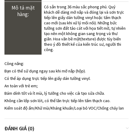
Mô tả mặt
Có sẵn trong 36 màu sắc phong phú. Quý
khách dễ dàng mở nắp và đóng lại và sơn trực
hàng:
tiếp lên giấy dán tường vinyl hoặc tấm thạch
cao mới (sau khi xử lý mối nối). Những bức
tường sơn đất tảo cát với họa tiết mờ, tự nhiên
tạo nên một không gian sang trọng và thư
giãn. Hoa văn bề mặt(texture) được tùy biến
theo ý đồ thiết kế của kiến trúc sư, người thi
công.
Công năng:
Bạn có thể sử dụng ngay sau khi mở nắp (hộp).
Có thể áp dụng trực tiếp lên giấy dán tường vinyl.
An toàn với trẻ em;
Bám dính tốt và ít mùi, lý tưởng cho việc cải tạo sửa chữa.
Không cần lớp sơn lót, có thể lăn trực tiếp lên tấm thạch cao.
Kiểm soát độ ẩm/Khử mùi/Kháng khuẩn/Loại bỏ VOC/Chống cháy lan
ĐÁNH GIÁ (0)