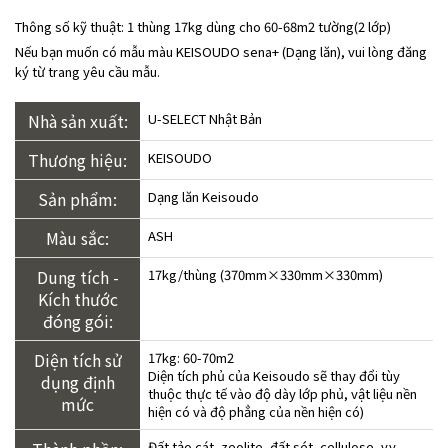
Thông số kỹ thuật:
1 thùng 17kg dùng cho 60-68m2 tường(2 lớp)
Nếu bạn muốn có mẫu màu KEISOUDO sena+ (Dạng lăn), vui lòng đăng
ký từ trang yêu cầu mẫu.
Nhà sản xuất:
U-SELECT Nhật Bản
Thương hiệu:
KEISOUDO
Sản phẩm:
Dạng lăn Keisoudo
Màu sắc:
ASH
Dung tích -
17kg/thùng (370mm×330mm×330mm)
Kích thước
đóng gói:
Diện tích sử
17kg: 60-70m2
Diện tích phủ của Keisoudo sẽ thay đổi tùy
dụng định
thuộc thực tế vào độ dày lớp phủ, vật liệu nền
mức
hiện có và độ phẳng của nền hiện có)
Đất tảo cát, zeolite, đất sét, cellulose, v.v.