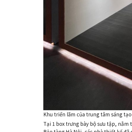
Khu triển lãm của trung tâm sáng tạo
Tại 1 box trưng bày bộ sưu tập, nằm 
Bảo tàng Hà Nội, các nhà thiết kế đ