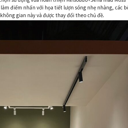
 làm điểm nhấn với họa tiết lượn sóng nhẹ nhàng, các b
 không gian này và được thay đổi theo chủ đề.