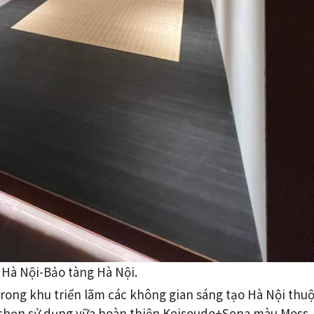
 Hà Nội-Bảo tàng Hà Nội.
trong khu triển lãm các không gian sáng tạo Hà Nội thu
ã chọn sử dụng vữa hoàn thiện Keisoudo+Sena màu Moss