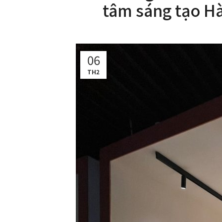
tâm sáng tạo Hà
06
TH2