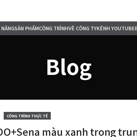
 NĂNG
SẢN PHẨM
CÔNG TRÌNH
VỀ CÔNG TY
KÊNH YOUTUBE
Blog
CÔNG TRÌNH THỰC TẾ
DO+Sena màu xanh trong tru